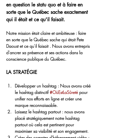
en question le statu quo et à faire en 
sorte que le Québec sache exactement 
qui il était et ce qu'il faisait.
Notre mission était claire et ambitieuse :
faire 
en sorte que le Québec sache qui était Pete 
Daoust et ce qu'il faisait
. Nous avons entrepris 
d'ancrer sa présence et ses actions dans la 
conscience publique du Québec.
LA STRATÉGIE
Développer un hashtag :
 Nous avons créé 
le hashtag distinctif 
#OùEstLaSûreté
 pour 
unifier nos efforts en ligne et créer une 
marque reconnaissable.
Laissez le hashtag partout :
 nous avons 
placé stratégiquement notre hashtag 
partout où cela est pertinent pour 
maximiser sa visibilité et son engagement.
Créer des comptes d'hébergement vidéo :