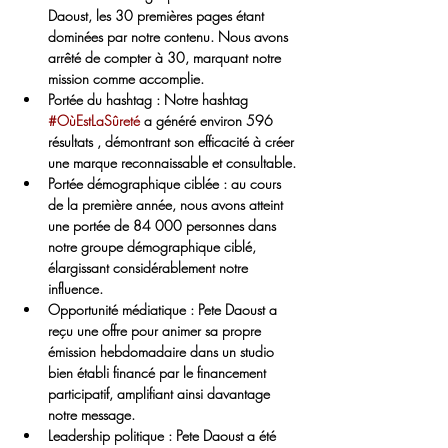
Daoust, les 
30 premières pages étant 
dominées
 par notre contenu. Nous avons 
arrêté de compter à 30, marquant notre 
mission comme accomplie.
Portée du hashtag :
 Notre hashtag 
#OùEstLaSûreté
 a généré environ 
596 
résultats
 , démontrant son efficacité à créer 
une marque reconnaissable et consultable.
Portée démographique ciblée :
 au cours 
de la première année, nous avons atteint 
une 
portée de 84 000 personnes
 dans 
notre groupe démographique ciblé, 
élargissant considérablement notre 
influence.
Opportunité médiatique :
 Pete Daoust a 
reçu une offre pour animer sa propre 
émission hebdomadaire dans un studio 
bien établi financé par le financement 
participatif, amplifiant ainsi davantage 
notre message.
Leadership politique :
 Pete Daoust a été 