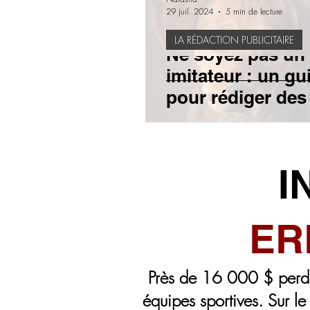
29 juil. 2024
5 min de lecture
LA RÉDACTION PUBLICITAIRE
BESOIN DE SAVOIR
ARTI
Ne soyez pas un
imitateur : un gu
pour rédiger des
E-MAIL
LA RÉDACTION P
publicitaires qui
MEMBRES SEULEMENT
I
INSTAGRAM
FACEBOOK
ER
Près de 16 000 $ perdu
équipes sportives. Sur l