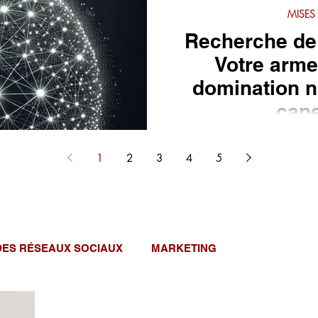
MISES
Recherche de 
Votre arme
domination 
cape
1
2
3
4
5
DES RÉSEAUX SOCIAUX
MARKETING
LES FEMMES DANS L'TECH
MISES À JOUR GOOGLE