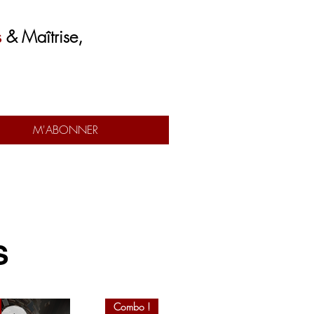
s
& Maîtrise,
M'ABONNER
S
Combo !