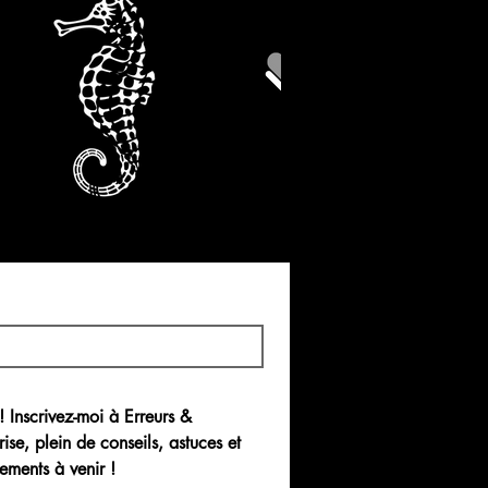
ous : Quand les
ènent à Rien
99 $
! Inscrivez-moi à 
Erreurs & 
rise
, plein de conseils, astuces et 
ements à venir !