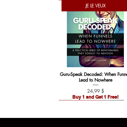
JE LE VEUX
Guru-Speak Decoded: When Funne
Lead to Nowhere
Prix
24,99 $
Buy 1 and Get 1 Free!
Liste d'attente ouverte !
PRÉCOMMANDER