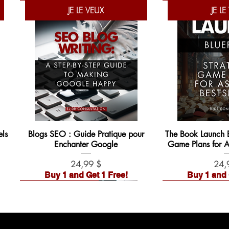
JE LE VEUX
JE LE
ls
Blogs SEO : Guide Pratique pour
The Book Launch Bl
Enchanter Google
Game Plans for As
Prix
Prix
24,99 $
24,
Buy 1 and Get 1 Free!
Buy 1 and 
Liste d'attente ouverte !
Liste d'attente ouvert
PRÉCOMMANDER
PRÉCOM