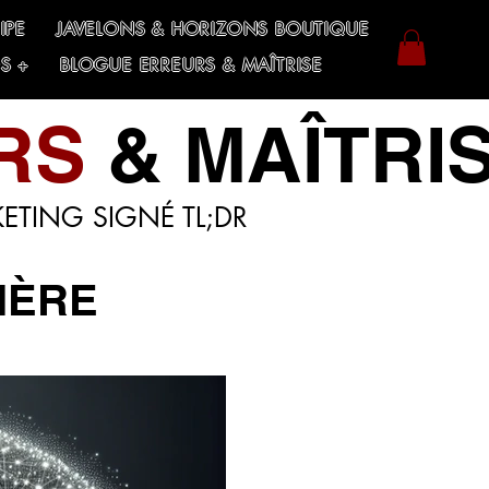
IPE
JAVELONS & HORIZONS BOUTIQUE
S +
BLOGUE ERREURS & MAÎTRISE
RS
& MAÎTRI
ETING SIGNÉ TL;DR
IÈRE