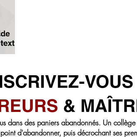
CLES D'INVITÉ.E.S
RENFORCEMENT D'ÉQUIPE
ide
 textes
UBLICITAIRE
IMAGE DE MARQUE
 tuent
PARTIR UNE ENTREPRISE
CRÉATION DE CONTENU
NSCRIVEZ-VOUS
VENTES
REURS
& MAÎTR
s dans des paniers abandonnés. Un collège 
e point d'abandonner, puis décrochant ses pre