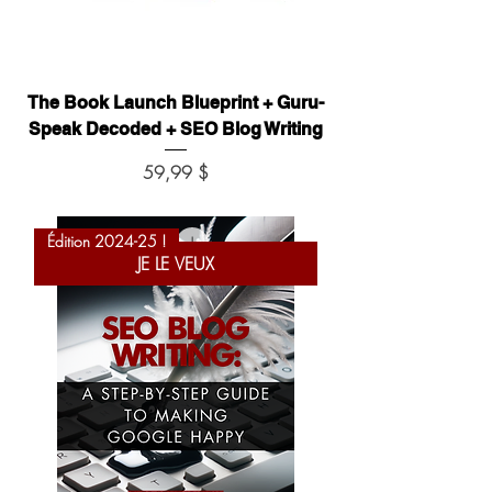
The Book Launch Blueprint + Guru-
Speak Decoded + SEO Blog Writing
Prix
59,99 $
Édition 2024-25 !
JE LE VEUX