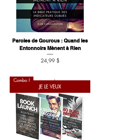
Paroles de Gourous : Quand les
Entonnoirs Mènent à Rien
Prix
24,99 $
Combo !
JE LE VEUX